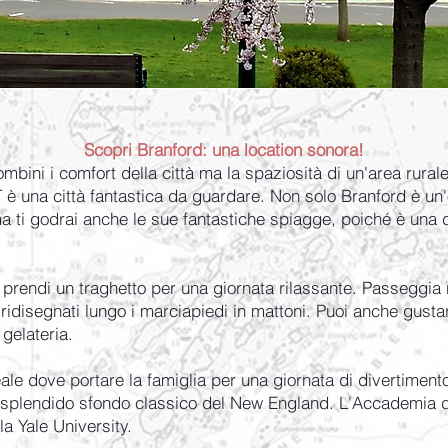
Scopri Branford: una location sonora!
mbini i comfort della città ma la spaziosità di un'area rurale
CT è una città fantastica da guardare. Non solo Branford è un'
 ma ti godrai anche le sue fantastiche spiagge, poiché è una d
 prendi un traghetto per una giornata rilassante. Passeggia 
 ridisegnati lungo i marciapiedi in mattoni. Puoi anche gust
gelateria.
eale dove portare la famiglia per una giornata di divertimento 
o splendido sfondo classico del New England. L'Accademia di
 la Yale University.