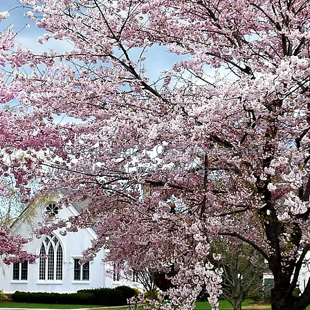
I'm a paragraph. Click here to add
your own text and edit me. It's
easy.