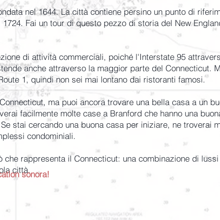
fondata nel 1644. La città contiene persino un punto di riferi
24. Fai un tour di questo pezzo di storia del New England 
one di attività commerciali, poiché l'Interstate 95 attraversa
tende anche attraverso la maggior parte del Connecticut. Molt
oute 1, quindi non sei mai lontano dai ristoranti famosi.
l Connecticut, ma puoi ancora trovare una bella casa a un bu
erai facilmente molte case a Branford che hanno una buona 
 Se stai cercando una buona casa per iniziare, ne troverai 
mplessi condominiali.
ò che rappresenta il Connecticut: una combinazione di lussi 
ola città.
cation sonora!