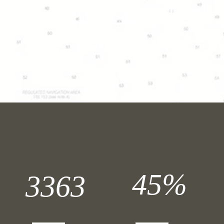
Perché Branford
45%
3363