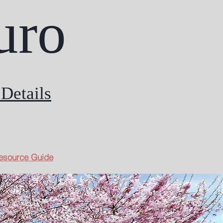
uro
Details
esource Guide