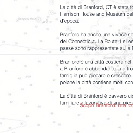
La città di Branford, CT è stata 
Harrison House and Museum del 17
d'epoca.
Branford ha anche una vivace sezi
del Connecticut. La Route 1 si es
paese sono rappresentate sulla R
Branford è una città costiera ne
a Branford è abbondante, ma trov
famiglia può giocare e crescere.
poiché la città contiene molti co
La città di Branford è davvero ci
familiare e lavorativa di una picc
Scopri Branford: una lo