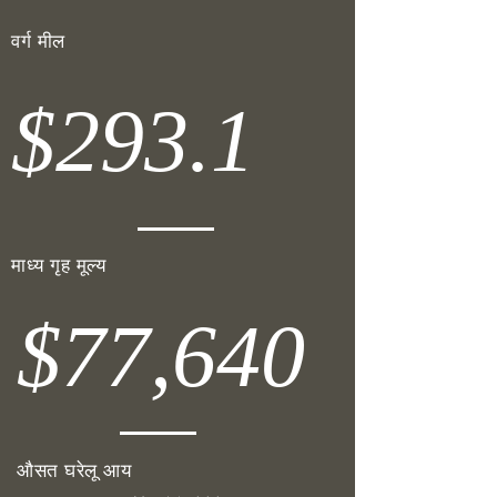
वर्ग मील
$293.1
माध्य गृह मूल्य
$77,640
औसत घरेलू आय