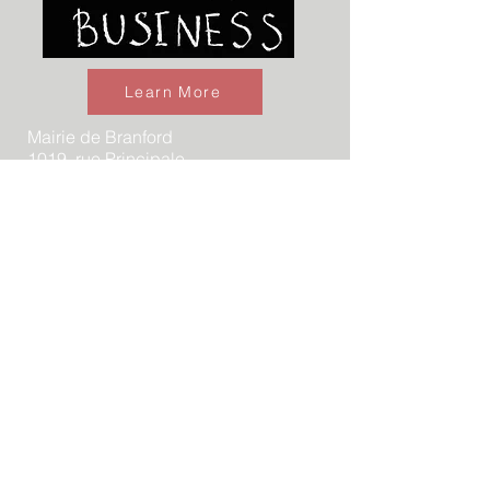
Learn More
Mairie de Branford
1019, rue Principale
Branford, Connecticut 06405
Responsable du développement
économique et commercial Perry
Maresca
Téléphone:
(475) 837-3622
pmaresca@branford-ct.gov
Lundi vendredi
8h30 - 16h30
Business Develpment Catalogue